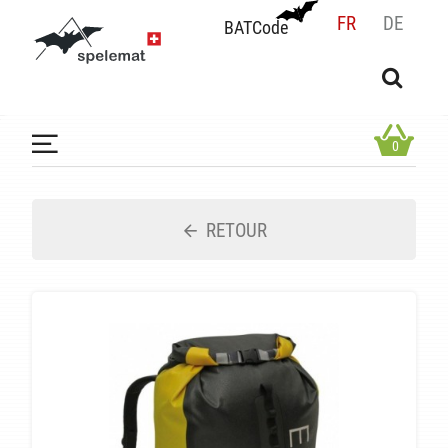
FR
DE
BATCode
BATCode
Rentrez votre BATCode et validez
OK
0
RETOUR