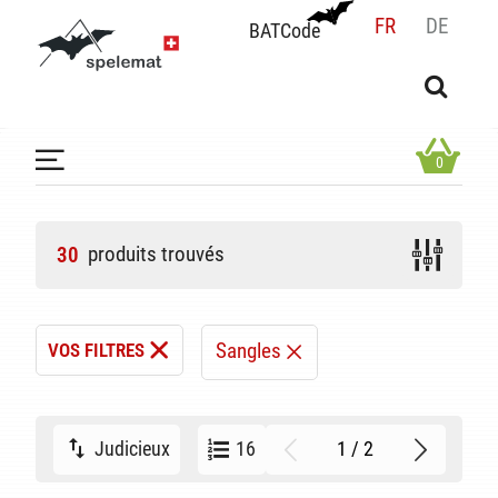
FR
DE
BATCode
BATCode
Rentrez votre BATCode et validez
OK
0
produits trouvés
30
Sangles
VOS FILTRES
1 / 2
Judicieux
16