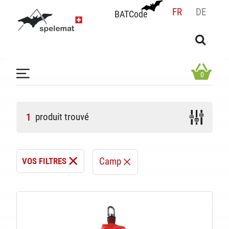
FR
DE
BATCode
BATCode
Rentrez votre BATCode et validez
OK
0
produit trouvé
1
Camp
VOS FILTRES