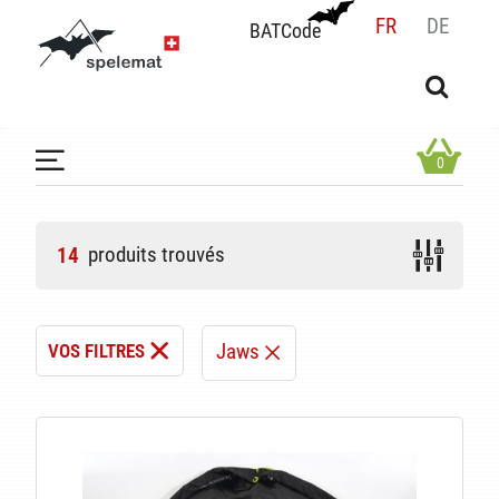
FR
DE
BATCode
BATCode
Rentrez votre BATCode et validez
OK
0
produits trouvés
14
Jaws
VOS FILTRES