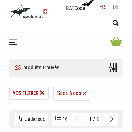
FR
DE
BATCode
BATCode
Rentrez votre BATCode et validez
OK
0
produits trouvés
25
Sacs à dos
VOS FILTRES
1 / 2
Judicieux
16