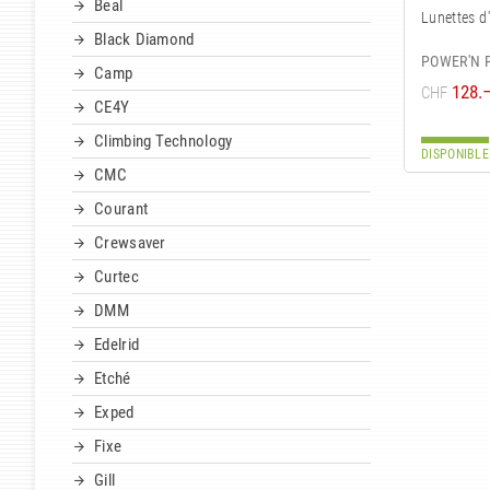
Beal
Lunettes d
Black Diamond
POWER'N 
Camp
128.
CHF
CE4Y
Climbing Technology
DISPONIBLE
CMC
Courant
Crewsaver
Curtec
DMM
Edelrid
Etché
Exped
Fixe
Gill