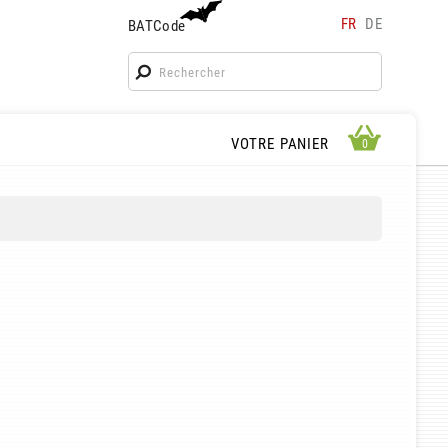
FR
DE
BATCode
BATCode
Rentrez votre BATCode et validez
OK
APERÇU PANIER
VOTRE PANIER
0
0