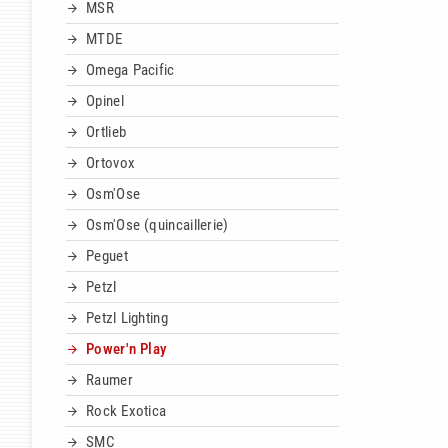
MSR
MTDE
Omega Pacific
Opinel
Ortlieb
Ortovox
Osm'Ose
Osm'Ose (quincaillerie)
Peguet
Petzl
Petzl Lighting
Power'n Play
Raumer
Rock Exotica
SMC