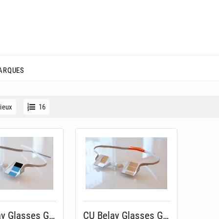
ARQUES
ieux
16
CU Belay Glasses G 3.0
CU Belay Glasses G 3.0