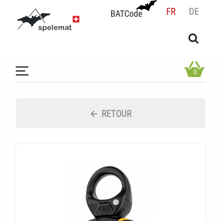
FR
DE
BATCode
BATCode
Rentrez votre BATCode et validez
OK
0
RETOUR