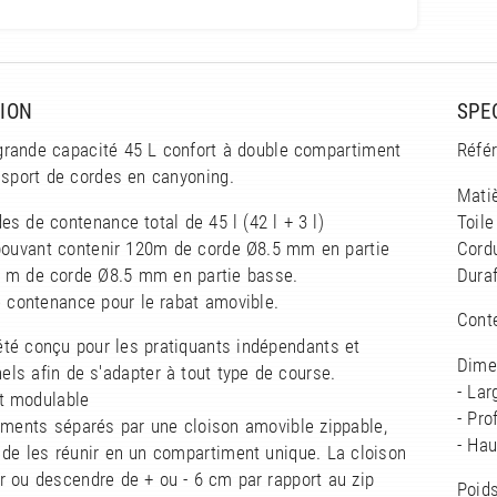
ION
SPE
grande capacité 45 L confort à double compartiment
Réfé
nsport de cordes en canyoning.
Matiè
es de contenance total de 45 l (42 l + 3 l)
Toil
 pouvant contenir 120m de corde Ø8.5 mm en partie
Cordu
5 m de corde Ø8.5 mm en partie basse.
Duraf
de contenance pour le rabat amovible.
Conte
été conçu pour les pratiquants indépendants et
Dime
els afin de s'adapter à tout type de course.
- La
t modulable
- Pr
iments séparés par une cloison amovible zippable,
- Ha
 de les réunir en un compartiment unique. La cloison
 ou descendre de + ou - 6 cm par rapport au zip
Poids