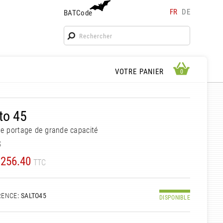
FR
DE
BATCode
BATCode
Rentrez votre BATCode et validez
OK
APERÇU PANIER
VOTRE PANIER
0
0
to 45
e portage de grande capacité
S
256.40
TTC
RENCE
: SALTO45
DISPONIBLE