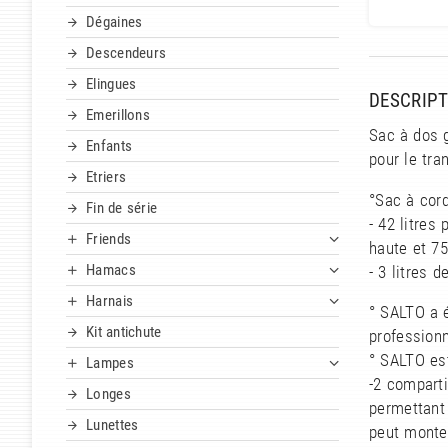
Dégaines
Descendeurs
Elingues
DESCRIPT
Emerillons
Sac à dos 
Enfants
pour le tra
Etriers
°Sac à cord
Fin de série
- 42 litres
Friends
haute et 7
Hamacs
- 3 litres 
Harnais
° SALTO a 
Kit antichute
professionn
° SALTO es
Lampes
-2 compart
Longes
permettant
Lunettes
peut monter