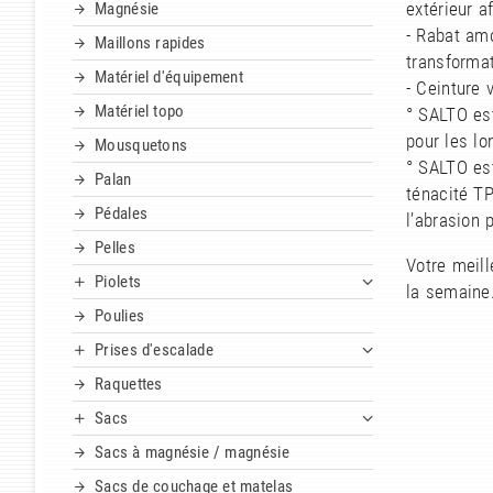
Magnésie
extérieur a
- Rabat amo
Maillons rapides
transformat
Matériel d'équipement
- Ceinture 
Matériel topo
° SALTO es
pour les l
Mousquetons
° SALTO est
Palan
ténacité T
Pédales
l’abrasion 
Pelles
Votre meil
Piolets
la semaine
Poulies
Prises d'escalade
Raquettes
Sacs
Sacs à magnésie / magnésie
Sacs de couchage et matelas