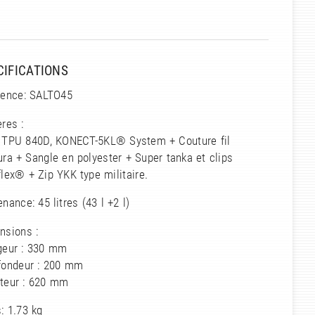
CIFICATIONS
rence: SALTO45
res :
e TPU 840D, KONECT-5KL® System + Couture fil
ra + Sangle en polyester + Super tanka et clips
lex® + Zip YKK type militaire.
nance: 45 litres (43 l +2 l)
nsions :
rgeur : 330 mm
ofondeur : 200 mm
uteur : 620 mm
: 1.73 kg