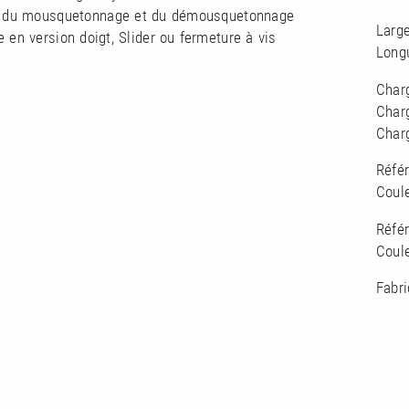
rs du mousquetonnage et du démousquetonnage
Larg
e en version doigt, Slider ou fermeture à vis
Long
Char
Char
Char
Réfé
Coule
Réfé
Coule
Fabri