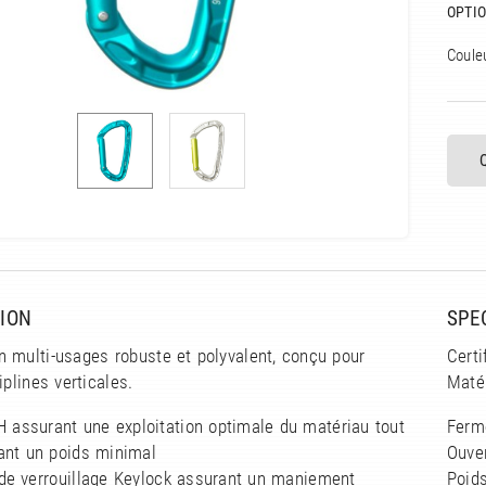
OPTIO
Coule
ION
SPE
 multi-usages robuste et polyvalent, conçu pour
Certi
iplines verticales.
Matér
 H assurant une exploitation optimale du matériau tout
Ferme
ant un poids minimal
Ouve
de verrouillage Keylock assurant un maniement
Poids