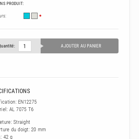
NS PRODUIT:
urs:
Quantité:
AJOUTER AU PANIER
CIFICATIONS
fication: EN12275
iel: AL 7075 T6
ture: Straight
rture du doigt: 20 mm
: 42 g