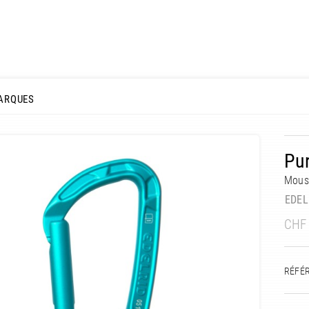
ARQUES
Pur
Mousq
EDEL
CHF
RÉFÉ