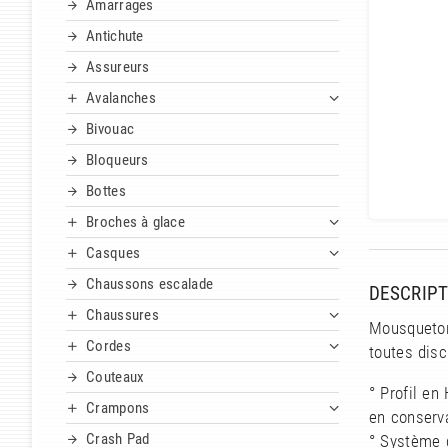
Amarrages
Antichute
Assureurs
Avalanches
Bivouac
Bloqueurs
Bottes
Broches à glace
Casques
Chaussons escalade
DESCRIPT
Chaussures
Mousqueton
Cordes
toutes disc
Couteaux
° Profil en
Crampons
en conserv
Crash Pad
° Système 