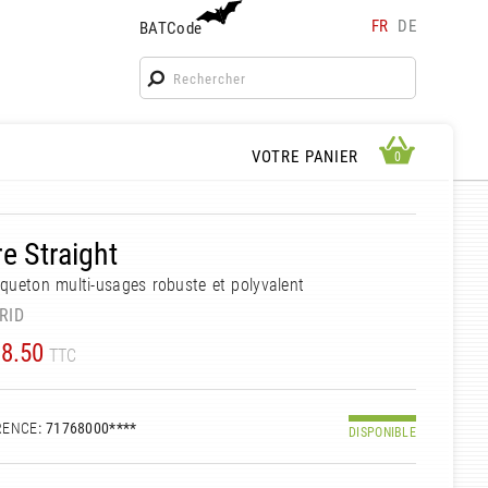
FR
DE
BATCode
BATCode
Rentrez votre BATCode et validez
OK
APERÇU PANIER
VOTRE PANIER
0
0
e Straight
ueton multi-usages robuste et polyvalent
RID
8.50
TTC
RENCE
: 71768000****
DISPONIBLE