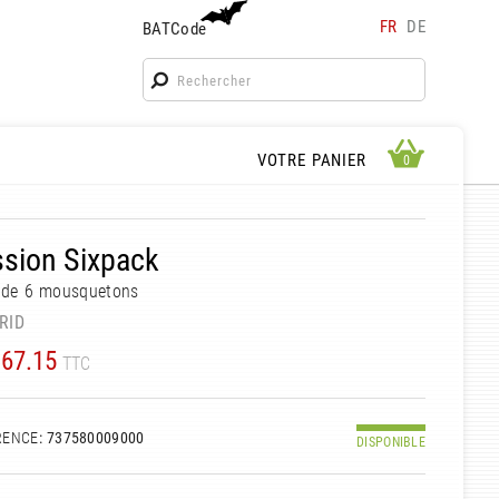
FR
DE
BATCode
BATCode
Rentrez votre BATCode et validez
OK
APERÇU PANIER
VOTRE PANIER
0
0
sion Sixpack
 de 6 mousquetons
RID
67.15
TTC
RENCE
: 737580009000
DISPONIBLE