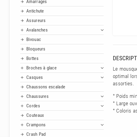
Amarrages
Antichute
Assureurs
Avalanches
Bivouac
Bloqueurs
DESCRIPT
Bottes
Broches à glace
Le mousque
optimal lo
Casques
assorties.
Chaussons escalade
° Poids min
Chaussures
° Large ou
Cordes
° Coloris a
Couteaux
Crampons
Crash Pad