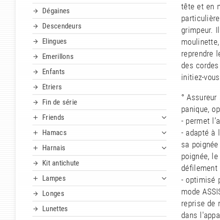
tête et en 
Dégaines
particulièr
Descendeurs
grimpeur. I
Elingues
moulinette
reprendre l
Emerillons
des cordes 
Enfants
initiez-vou
Etriers
° Assureur 
Fin de série
panique, op
Friends
- permet l’
- adapté à 
Hamacs
sa poignée a
Harnais
poignée, le
Kit antichute
défilement 
Lampes
- optimisé 
mode ASSIST
Longes
reprise de 
Lunettes
dans l'appa