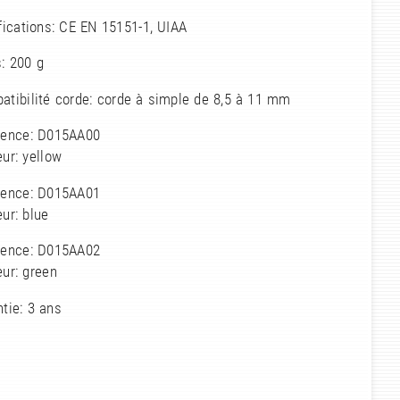
fications: CE EN 15151-1, UIAA
: 200 g
atibilité corde: corde à simple de 8,5 à 11 mm
rence: D015AA00
ur: yellow
rence: D015AA01
ur: blue
rence: D015AA02
ur: green
tie: 3 ans