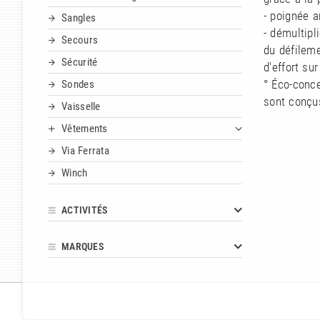
- poignée a
Sangles
- démultipl
Secours
du défileme
Sécurité
d'effort su
° Éco-conce
Sondes
sont conçu
Vaisselle
Vêtements
Via Ferrata
Winch
ACTIVITÉS
MARQUES