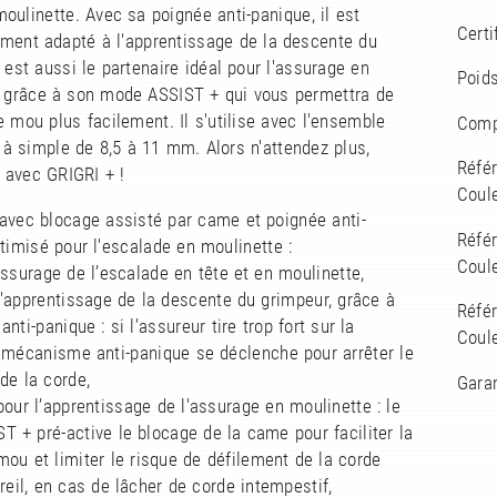
moulinette. Avec sa poignée anti-panique, il est
Certi
ement adapté à l'apprentissage de la descente du
l est aussi le partenaire idéal pour l'assurage en
Poids
, grâce à son mode ASSIST + qui vous permettra de
e mou plus facilement. Il s'utilise avec l'ensemble
Comp
à simple de 8,5 à 11 mm. Alors n'attendez plus,
Réfé
s avec GRIGRI + !
Coule
avec blocage assisté par came et poignée anti-
Réfé
timisé pour l'escalade en moulinette :
Coule
assurage de l’escalade en tête et en moulinette,
l'apprentissage de la descente du grimpeur, grâce à
Réfé
nti-panique : si l’assureur tire trop fort sur la
Coule
 mécanisme anti-panique se déclenche pour arrêter le
de la corde,
Garan
pour l’apprentissage de l'assurage en moulinette : le
 + pré-active le blocage de la came pour faciliter la
mou et limiter le risque de défilement de la corde
reil, en cas de lâcher de corde intempestif,