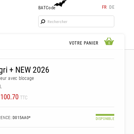
FR
DE
BATCode
BATCode
Rentrez votre BATCode et validez
OK
APERÇU PANIER
VOTRE PANIER
0
0
gri + NEW 2026
eur avec blocage
L
100.70
TTC
RENCE
: D015AA0*
DISPONIBLE