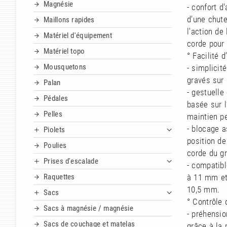
Magnésie
- confort d
d’une chute
Maillons rapides
l'action de
Matériel d'équipement
corde pour 
Matériel topo
° Facilité d’
Mousquetons
- simplicit
gravés sur 
Palan
- gestuelle
Pédales
basée sur l
Pelles
maintien pe
- blocage a
Piolets
position de
Poulies
corde du gr
Prises d'escalade
- compatib
Raquettes
à 11 mm et
10,5 mm.
Sacs
° Contrôle 
Sacs à magnésie / magnésie
- préhensio
Sacs de couchage et matelas
grâce à la