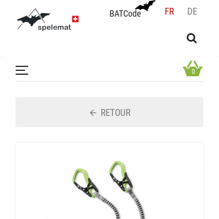
FR
DE
BATCode
BATCode
Rentrez votre BATCode et validez
OK
0
RETOUR