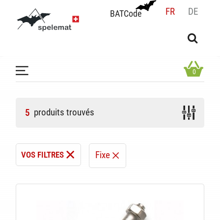
FR
DE
BATCode
BATCode
Rentrez votre BATCode et validez
OK
0
produits trouvés
5
Fixe
VOS FILTRES