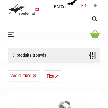
FR
DE
BATCode
BATCode
Rentrez votre BATCode et validez
OK
0
produits trouvés
5
Fixe
VOS FILTRES