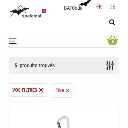
FR
DE
BATCode
BATCode
Rentrez votre BATCode et validez
OK
0
produits trouvés
5
Fixe
VOS FILTRES